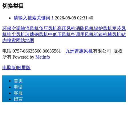
切换类目
请输入搜索关键词！
2026-08-08 02:31:40
环保空调
轴流风机
负压风机
高压风机
消防风机
锅炉风机
罗茨风
机
排尘风机
玻璃钢风机
中低压风机
空调用风机
纸箱机械风机
站
内搜索
网站地图
电话:0757-86635560 86635561
九洲普惠风机
有限公司 版权
所有 Powered by
MetInfo
电脑版
|
触屏版
首页
电话
客服
留言